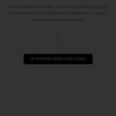
et de l’année 2018.
Pour accéder à notre site, vous devez être en âge légal
de consommer de l’alcool selon la législation en vigueur
dans votre pays de résidence.
Les flacons d’Henriot L’inattendue 2018 ont reposé plus de
4 ans en caves, permettant au profil aromatique de ce
Champagne de laisser exprimer sa personnalité, tout en
préservant la dimension Terroir, sans que le temps ne
vienne y apposer son empreinte. Un dosage faible de 2g/L
a été conféré à la Cuvée lors de son dégorgement. Cet
équilibre a été défini grâce à la dégustation.
JE CERTIFIE AVOIR L’ÂGE LÉGAL