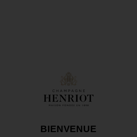
L'ART DE L'ASSEMBLAGE
Cette Cuvée est composée de vins issus de la Côte des
Blancs et du vignoble du Grand Cru de Chouilly. Elle est
BIENVENUE
composée de 100% du cépage Chardonnay de ce Terroir