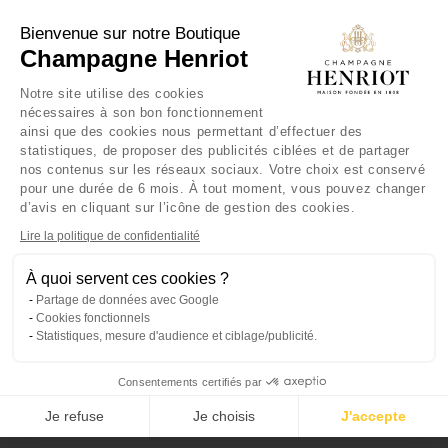
Axeptio consent
Plateforme de Gestion du Consentement : Personnalisez vos Opt
Bienvenue sur notre Boutique
Champagne Henriot
Notre plateforme vous permet d'adapter et de gérer vos paramètre
Notre site utilise des cookies
Retour
nécessaires à son bon fonctionnement
ainsi que des cookies nous permettant d’effectuer des
statistiques, de proposer des publicités ciblées et de partager
Champagne
nos contenus sur les réseaux sociaux. Votre choix est conservé
L'INATTENDUE
pour une durée de 6 mois. À tout moment, vous pouvez changer
2018
d’avis en cliquant sur l’icône de gestion des cookies.
Lire la politique de confidentialité
À quoi servent ces cookies ?
Partage de données avec Google
Cookies fonctionnels
Statistiques, mesure d'audience et ciblage/publicité.
Consentements certifiés par
Je refuse
Je choisis
J'accepte