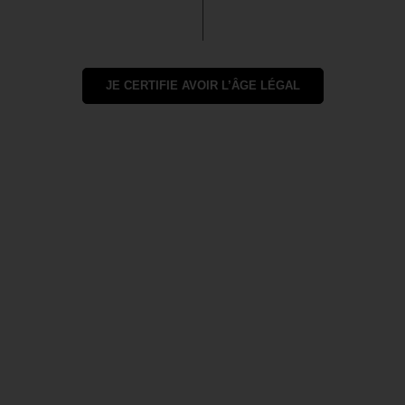
JE CERTIFIE AVOIR L’ÂGE LÉGAL
Risotto aux Asperges et Parmesan
DÉCOUVRIR